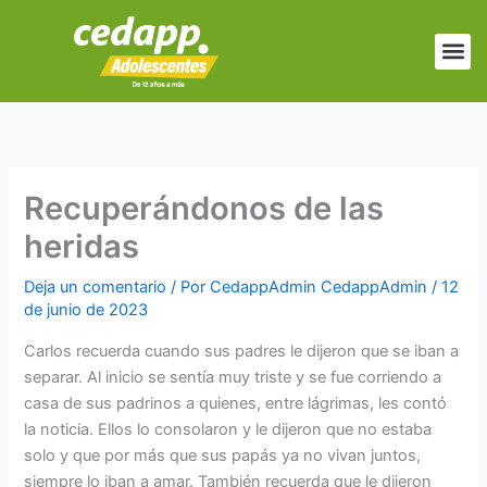
Ir
al
Me
Juegos
Videos
Blog 
contenido
Recuperándonos de las
heridas
Deja un comentario
/ Por
CedappAdmin CedappAdmin
/
12
de junio de 2023
Carlos recuerda cuando sus padres le dijeron que se iban a
separar. Al inicio se sentía muy triste y se fue corriendo a
casa de sus padrinos a quienes, entre lágrimas, les contó
la noticia. Ellos lo consolaron y le dijeron que no estaba
solo y que por más que sus papás ya no vivan juntos,
siempre lo iban a amar. También recuerda que le dijeron